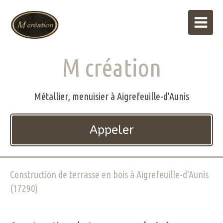
M création
Métallier, menuisier à Aigrefeuille-d'Aunis
Appeler
Construction de terrasse en bois à Aigrefeuille-d'Aunis
(17290)